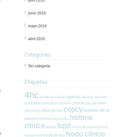
julio 2016
junio 2016
mayo 2016
abril 2016
Categorías
Sin categoría
Etiquetas
s
4hc
agenda
accidente trabajo
Alicante
atención
charla
domiciliaria
calendario
Castellón
cita
cita online
copcv
citas
cuidado de la
cita previa
cita web
historia
salud
email
firma electrónica
clínica
lopd
linkedin
microsoft
monitorización
Nodo clínico
r
nodoclinico
mutua
móvil