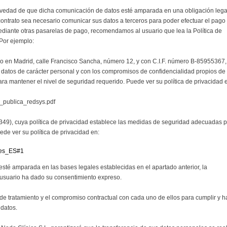
lvedad de que dicha comunicación de datos esté amparada en una obligación lega
 contrato sea necesario comunicar sus datos a terceros para poder efectuar el pago
diante otras pasarelas de pago, recomendamos al usuario que lea la Política de
Por ejemplo:
lio en Madrid, calle Francisco Sancha, número 12, y con C.I.F. número B-85955367,
e datos de carácter personal y con los compromisos de confidencialidad propios de
a mantener el nivel de seguridad requerido. Puede ver su política de privacidad 
_publica_redsys.pdf
8 349), cuya política de privacidad establece las medidas de seguridad adecuadas 
ede ver su política de privacidad en:
x=es_ES#1
esté amparada en las bases legales establecidas en el apartado anterior, la
l usuario ha dado su consentimiento expreso.
de tratamiento y el compromiso contractual con cada uno de ellos para cumplir y h
 datos.