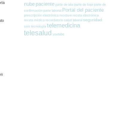
ria
nube
paciente
parte de alta
parte de baja
parte de
Portal del paciente
confirmación
parte laboral
prescripción electrónica
receta-e
receta electrónica
seguridad
receta médica
recordatorio
salud laboral
ato
telemedicina
sms
tecnología
telesalud
youtube
en