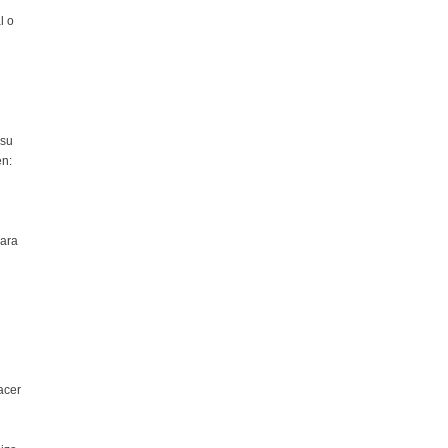
l o
 su
en:
para
acer