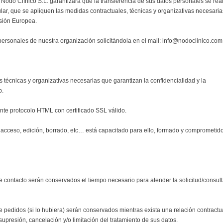
 Nodo Clínico S.L. garantizará que la transferencia de sus datos personales se rea
ular, que se apliquen las medidas contractuales, técnicas y organizativas necesaria
sión Europea.
personales de nuestra organización solicitándola en el mail: info@nodoclinico.com
técnicas y organizativas necesarias que garantizan la confidencialidad y la
b.
te protocolo HTML con certificado SSL válido.
: acceso, edición, borrado, etc… está capacitado para ello, formado y comprometid
de contacto serán conservados el tiempo necesario para atender la solicitud/consul
e pedidos (si lo hubiera) serán conservados mientras exista una relación contractu
upresión, cancelación y/o limitación del tratamiento de sus datos.