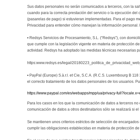
Sus datos personales no serán comunicados a terceros, con la sa
cuando para la correcta prestación del servicio o la ejecución del
(pasarelas de pago) si estuvieran implementadas. Para el pago me
Privacidad para entender cómo manejan la información personal. 
• Redsys Servicios de Procesamiento, S.L. (“Redsys”), con domici
que cumple con la legislación vigente en materia de protección d
actividad. Redsys ha adoptado las medidas técnicas necesarias par
https:www.redsys.es/legal/20180223_politica_de_privacidad_web
• PayPal (Europe) S.à.r.l. et Cie, S.C.A. (R.C.S. Luxembourg B 11
el correcto tratamiento de los datos personales de los usuarios. Pu
https://www.paypal.com/es/webapps/mpp/ua/privacy-full?locale.
Para los casos en los que la comunicación de datos a terceros no 
comunicación de datos a otros destinatarios sólo se realizará si e
Se mantienen unos criterios estrictos de selección de encargados 
cumplir las obligaciones establecidas en materia de protección de