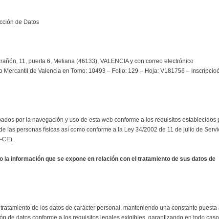
ección de Datos
rañón, 11, puerta 6, Meliana (46133), VALENCIA y con correo electrónico
ro Mercantil de Valencia en Tomo: 10493 – Folio: 129 – Hoja: V181756 – Inscripcio
bados por la navegación y uso de esta web conforme a los requisitos establecidos 
 las personas físicas así como conforme a la Ley 34/2002 de 11 de julio de Servi
I-CE).
o la información que se expone en relación con el tratamiento de sus datos de
l tratamiento de los datos de carácter personal, manteniendo una constante puesta 
ón de datos conforme a los requisitos legales exigibles, garantizando en todo caso