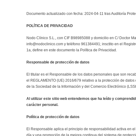
Documento actualizado con fecha: 2024-04-11 tras Auditoría Prot
POLÍTICA DE PRIVACIDAD
Nodo Clínico S.L., con CIF B98985088 y domicilio en C/ Doctor Ma
info@nodoclinico.com y teléfono 961384491; insctito en el Regist
1a, define en este documento la Política de Privacidad.
Responsable de protección de datos
El titular es el Responsable de los datos personales que son reca
el REGLAMENTO (UE) 2016/679 relativo a la protección de datos de
de la Sociedad de la Información y del Comercio Electrónico (LSS
Al utilizar este sitio web entendemos que ha leído y comprendid
carácter personal.
Política de protección de datos
El Responsable aplica el principio de responsabilidad activa en e
día y una promoción de la mejora continua del sistema de protecci