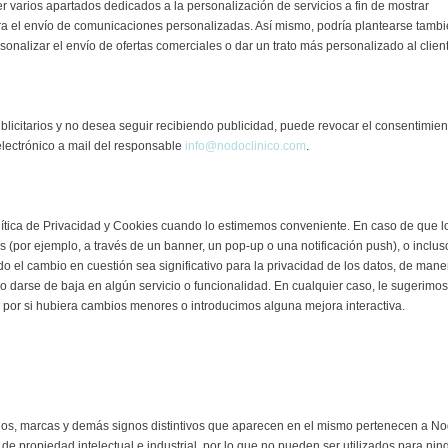
 varios apartados dedicados a la personalización de servicios a fin de mostrar
ara el envío de comunicaciones personalizadas. Así mismo, podría plantearse tamb
rsonalizar el envío de ofertas comerciales o dar un trato más personalizado al clien
ublicitarios y no desea seguir recibiendo publicidad, puede revocar el consentimien
electrónico a mail del responsable
info@nodoclinico.com
.
ítica de Privacidad y Cookies cuando lo estimemos conveniente. En caso de que l
s (por ejemplo, a través de un banner, un pop-up o una notificación push), o inclus
o el cambio en cuestión sea significativo para la privacidad de los datos, de mane
o darse de baja en algún servicio o funcionalidad. En cualquier caso, le sugerimos
 por si hubiera cambios menores o introducimos alguna mejora interactiva.
logos, marcas y demás signos distintivos que aparecen en el mismo pertenecen a N
 de propiedad intelectual e industrial, por lo que no pueden ser utilizados para nin