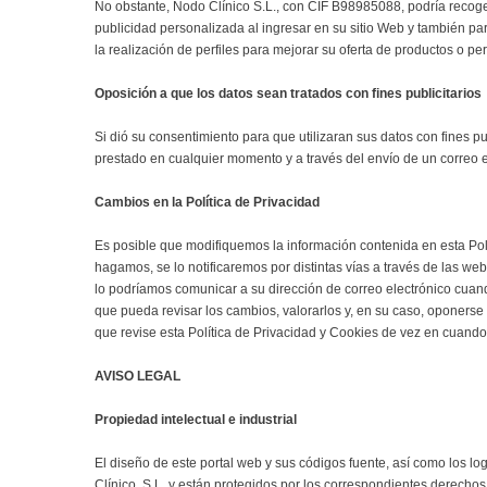
No obstante, Nodo Clínico S.L., con CIF B98985088, podría recoger
publicidad personalizada al ingresar en su sitio Web y también p
la realización de perfiles para mejorar su oferta de productos o pe
Oposición a que los datos sean tratados con fines publicitarios
Si dió su consentimiento para que utilizaran sus datos con fines p
prestado en cualquier momento y a través del envío de un correo 
Cambios en la Política de Privacidad
Es posible que modifiquemos la información contenida en esta Pol
hagamos, se lo notificaremos por distintas vías a través de las web
lo podríamos comunicar a su dirección de correo electrónico cuand
que pueda revisar los cambios, valorarlos y, en su caso, oponerse 
que revise esta Política de Privacidad y Cookies de vez en cuando
AVISO LEGAL
Propiedad intelectual e industrial
El diseño de este portal web y sus códigos fuente, así como los 
Clínico, S.L. y están protegidos por los correspondientes derechos