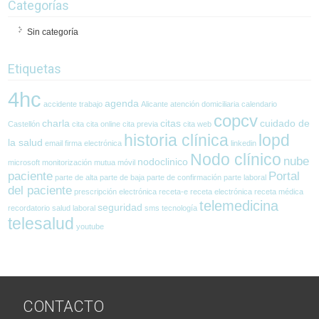
Categorías
Sin categoría
Etiquetas
4hc
agenda
accidente trabajo
Alicante
atención domiciliaria
calendario
copcv
charla
citas
cuidado de
Castellón
cita
cita online
cita previa
cita web
historia clínica
lopd
la salud
email
firma electrónica
linkedin
Nodo clínico
nube
nodoclinico
microsoft
monitorización
mutua
móvil
paciente
Portal
parte de alta
parte de baja
parte de confirmación
parte laboral
del paciente
prescripción electrónica
receta-e
receta electrónica
receta médica
telemedicina
seguridad
recordatorio
salud laboral
sms
tecnología
telesalud
youtube
CONTACTO