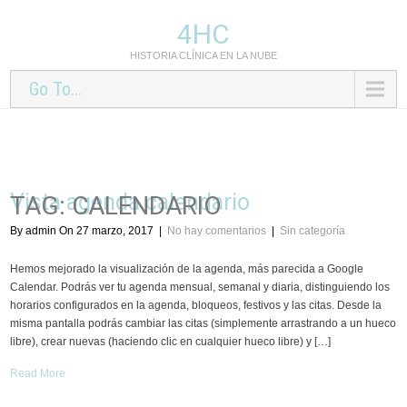
4HC
HISTORIA CLÍNICA EN LA NUBE
Go To...
Vista agenda calendario
TAG: CALENDARIO
By admin On 27 marzo, 2017
|
No hay comentarios
|
Sin categoría
Hemos mejorado la visualización de la agenda, más parecida a Google
Calendar. Podrás ver tu agenda mensual, semanal y diaria, distinguiendo los
horarios configurados en la agenda, bloqueos, festivos y las citas. Desde la
misma pantalla podrás cambiar las citas (simplemente arrastrando a un hueco
libre), crear nuevas (haciendo clic en cualquier hueco libre) y […]
Read More