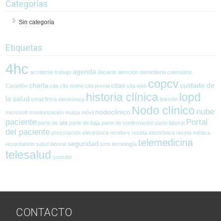
Categorías
Sin categoría
Etiquetas
4hc
agenda
accidente trabajo
Alicante
atención domiciliaria
calendario
copcv
charla
citas
cuidado de
Castellón
cita
cita online
cita previa
cita web
historia clínica
lopd
la salud
email
firma electrónica
linkedin
Nodo clínico
nube
nodoclinico
microsoft
monitorización
mutua
móvil
paciente
Portal
parte de alta
parte de baja
parte de confirmación
parte laboral
del paciente
prescripción electrónica
receta-e
receta electrónica
receta médica
telemedicina
seguridad
recordatorio
salud laboral
sms
tecnología
telesalud
youtube
CONTACTO