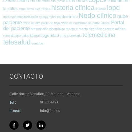
charla
citas
cuidado de
Castellón
cita
cita online
cita previa
cita web
historia clínica
lopd
la salud
email
firma electrónica
linkedin
Nodo clínico
nube
nodoclinico
microsoft
monitorización
mutua
móvil
paciente
Portal
parte de alta
parte de baja
parte de confirmación
parte laboral
del paciente
prescripción electrónica
receta-e
receta electrónica
receta médica
telemedicina
seguridad
recordatorio
salud laboral
sms
tecnología
telesalud
youtube
CONTACTO
Calle doctor Marañón, 11 Meliana - Valencia
961384491
Tel :
info@4hc.es
E-mail :