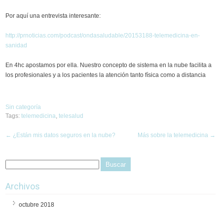
Por aquí una entrevista interesante:
http://prnoticias.com/podcast/ondasaludable/20153188-telemedicina-en-
sanidad
En 4hc apostamos por ella. Nuestro concepto de sistema en la nube facilita a
los profesionales y a los pacientes la atención tanto física como a distancia
Sin categoría
Tags:
telemedicina
,
telesalud
Post
←
¿Están mis datos seguros en la nube?
Más sobre la telemedicina
→
navigation
Archivos
octubre 2018