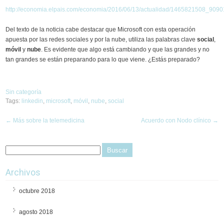
http://economia.elpais.com/economia/2016/06/13/actualidad/1465821508_9090
Del texto de la noticia cabe destacar que Microsoft con esta operación
apuesta por las redes sociales y por la nube, utiliza las palabras clave
social
,
móvil
y
nube
. Es evidente que algo está cambiando y que las grandes y no
tan grandes se están preparando para lo que viene. ¿Estás preparado?
Sin categoría
Tags:
linkedin
,
microsoft
,
móvil
,
nube
,
social
Post
←
Más sobre la telemedicina
Acuerdo con Nodo clínico
→
navigation
Archivos
octubre 2018
agosto 2018