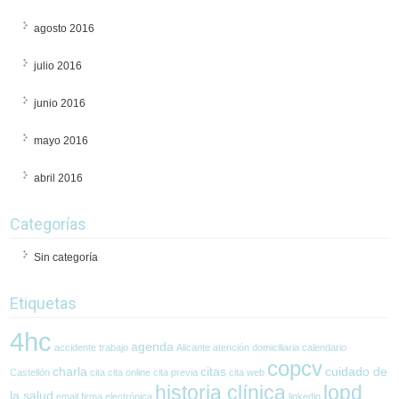
agosto 2016
julio 2016
junio 2016
mayo 2016
abril 2016
Categorías
Sin categoría
Etiquetas
4hc
agenda
accidente trabajo
Alicante
atención domiciliaria
calendario
copcv
charla
citas
cuidado de
Castellón
cita
cita online
cita previa
cita web
historia clínica
lopd
la salud
email
firma electrónica
linkedin