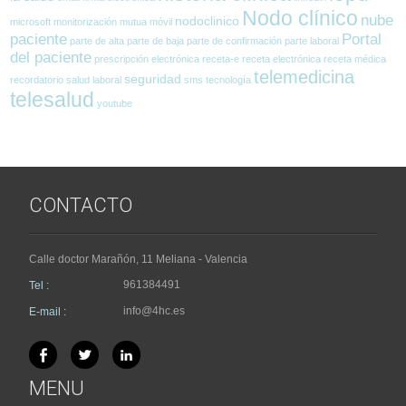
Nodo clínico
nube
nodoclinico
microsoft
monitorización
mutua
móvil
paciente
Portal
parte de alta
parte de baja
parte de confirmación
parte laboral
del paciente
prescripción electrónica
receta-e
receta electrónica
receta médica
telemedicina
seguridad
recordatorio
salud laboral
sms
tecnología
telesalud
youtube
CONTACTO
Calle doctor Marañón, 11 Meliana - Valencia
961384491
Tel :
info@4hc.es
E-mail :
MENU